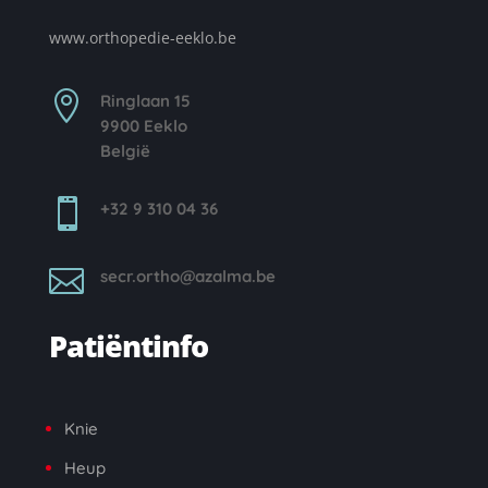
www.orthopedie-eeklo.be

Ringlaan 15
9900 Eeklo
België

+32 9 310 04 36

secr.ortho@azalma.be
Patiëntinfo
Knie
Heup