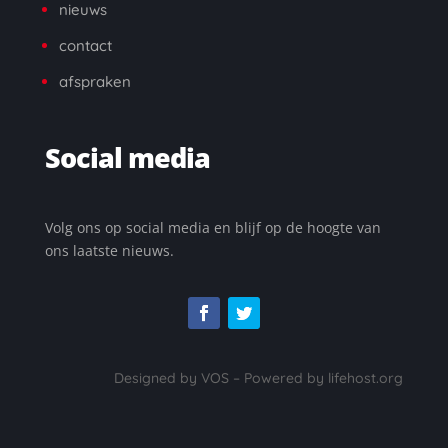
nieuws
contact
a
fspraken
Social media
Volg ons op social media en blijf op de hoogte van
ons laatste nieuws.
Designed by VOS – Powered by lifehost.org