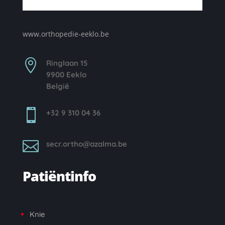
www.orthopedie-eeklo.be

Ringlaan 15
9900 Eeklo
België

+32 9 310 04 36

secr.ortho@azalma.be
Patiëntinfo
Knie