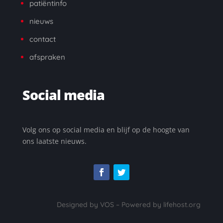
patiëntinfo
nieuws
contact
a
fspraken
Social media
Volg ons op social media en blijf op de hoogte van
ons laatste nieuws.
Designed by VOS – Powered by lifehost.org