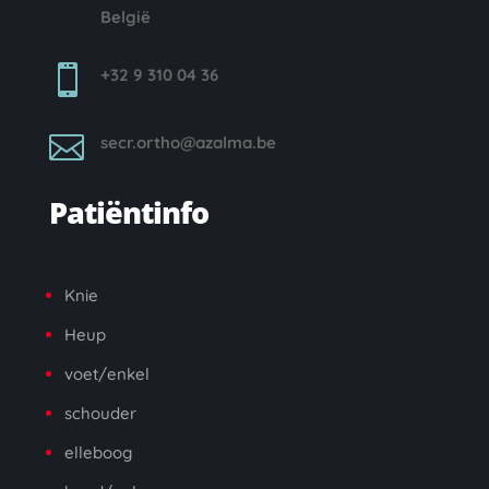
België

+32 9 310 04 36

secr.ortho@azalma.be
Patiëntinfo
Knie
Heup
voet/enkel
schouder
elleboog