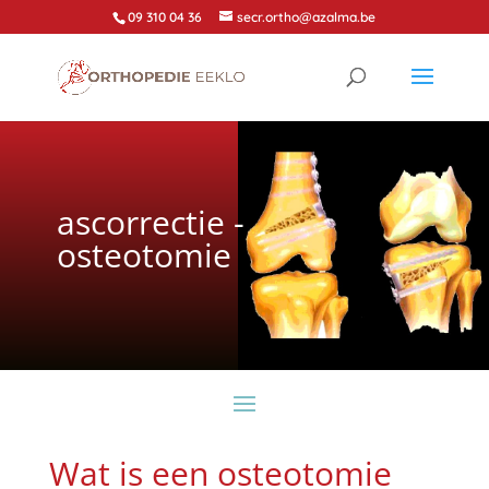
09 310 04 36
secr.ortho@azalma.be
ascorrectie -
osteotomie
Wat is een osteotomie