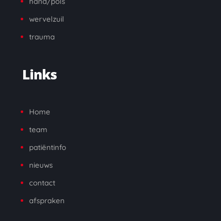
hand/pols
wervelzuil
trauma
Links
Home
team
patiëntinfo
nieuws
contact
a
fspraken