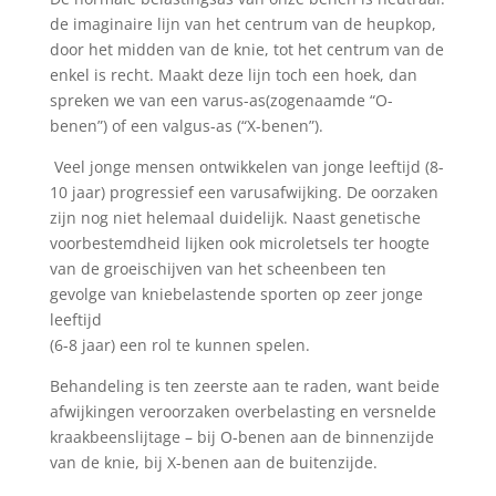
de imaginaire lijn van het centrum van de heupkop,
door het midden van de knie, tot het centrum van de
enkel is recht. Maakt deze lijn toch een hoek, dan
spreken we van een
varus-as
(zogenaamde “O-
benen”) of een
valgus-as
(“X-benen”).
Veel jonge mensen ontwikkelen van jonge leeftijd (8-
10 jaar) progressief een varusafwijking. De oorzaken
zijn nog niet helemaal duidelijk. Naast genetische
voorbestemdheid lijken ook microletsels ter hoogte
van de groeischijven van het scheenbeen ten
gevolge van kniebelastende sporten op zeer jonge
leeftijd
(6-8 jaar) een rol te kunnen spelen.
Behandeling is ten zeerste aan te raden, want beide
afwijkingen veroorzaken
overbelasting en versnelde
kraakbeenslijtage
– bij O-benen aan de
binnenzijde
van de knie
, bij X-benen aan de buitenzijde.