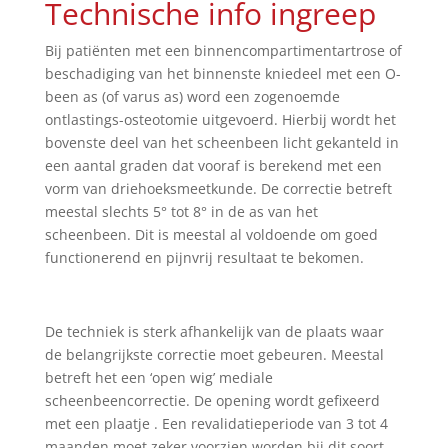
Technische info ingreep
Bij patiënten met een binnencompartimentartrose of
beschadiging van het binnenste kniedeel met een O-
been as (of varus as) word een zogenoemde
ontlastings-osteotomie
uitgevoerd. Hierbij wordt het
bovenste deel van het scheenbeen licht gekanteld in
een aantal graden dat vooraf is berekend met een
vorm van driehoeksmeetkunde. De correctie betreft
meestal slechts 5° tot 8° in de as van het
scheenbeen. Dit is meestal al voldoende om goed
functionerend en pijnvrij resultaat te bekomen.
De techniek is sterk afhankelijk van de plaats waar
de belangrijkste correctie moet gebeuren. Meestal
betreft het een ‘open wig’ mediale
scheenbeencorrectie. De opening wordt gefixeerd
met een plaatje . Een revalidatieperiode van 3 tot 4
maanden moet zeker voorzien worden bij dit soort