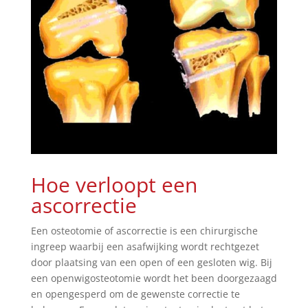
Hoe verloopt een
ascorrectie
Een osteotomie of ascorrectie is een chirurgische
ingreep waarbij een asafwijking wordt rechtgezet
door
plaatsing van een open of een gesloten wig
. Bij
een openwigosteotomie wordt het been doorgezaagd
en opengesperd om de gewenste correctie te