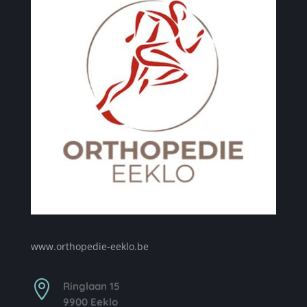
www.orthopedie-eeklo.be

Ringlaan 15
9900 Eeklo