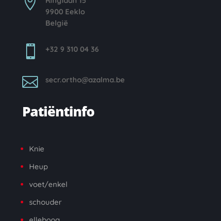

Ringlaan 15
9900 Eeklo
België

+32 9 310 04 36

secr.ortho@azalma.be
Patiëntinfo
Knie
Heup
voet/enkel
schouder
elleboog