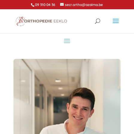
09 310 04 36
secr.ortho@azalma.be