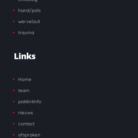
hand/pols
wervelzuil
trauma
Links
Home
team
patiëntinfo
nieuws
contact
a
fspraken