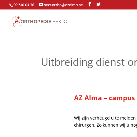
09 310 04 36
secr.ortho@azalma.be
Uitbreiding dienst o
AZ Alma – campus 
Wij zijn verheugd u te melden
chirurgen. Zo kunnen wij u no