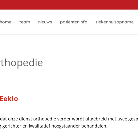
home
team
nieuws
patiënteninfo
ziekenhuisopname
rthopedie
Eeklo
 dat onze dienst orthopedie verder wordt uitgebreid met twee ges
g gerichter en kwalitatief hoogstaander behandelen.